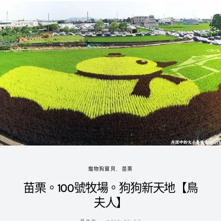
寵物狗寶貝
苗栗
苗栗。100號牧場。狗狗新天地【鳥
夫人】