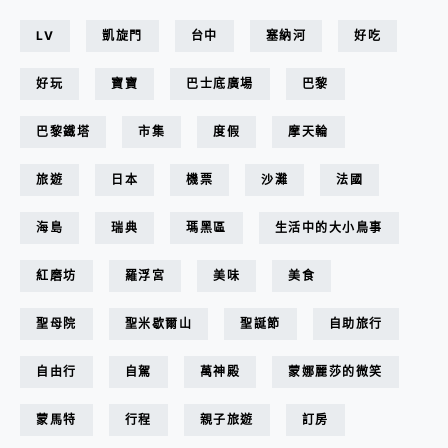
LV
凱旋門
台中
塞納河
好吃
好玩
寶寶
巴士底廣場
巴黎
巴黎鐵塔
市集
度假
摩天輪
旅遊
日本
機票
沙灘
法國
海島
瑞典
瑪黑區
生活中的大小鳥事
紅磨坊
羅浮宮
美味
美食
聖母院
聖米歇爾山
聖誕節
自助旅行
自由行
自駕
萬神殿
蒙娜麗莎的微笑
蒙馬特
行程
親子旅遊
訂房