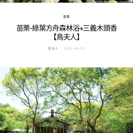
苗栗
苗栗-綠葉方舟森林浴+三義木頭香
【鳥夫人】
鳥夫人
2012-04-02