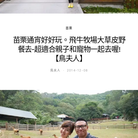
苗栗
苗栗通宵好好玩。飛牛牧場大草皮野
餐去-超適合親子和寵物一起去喔!
【鳥夫人】
鳥夫人
2014-12-08