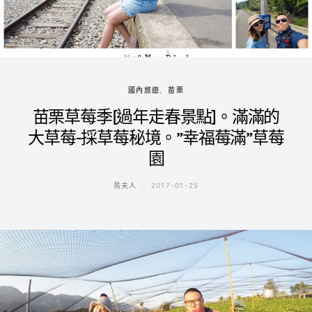
國內旅遊
苗栗
苗栗草莓季[過年走春景點]。滿滿的
大草莓-採草莓秘境。”幸福莓滿”草莓
園
鳥夫人
2017-01-25