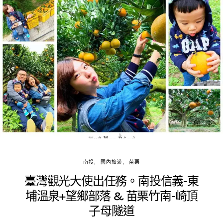
南投
國內旅遊
苗栗
臺灣觀光大使出任務。南投信義-東
埔溫泉+望鄉部落 & 苗栗竹南-崎頂
子母隧道