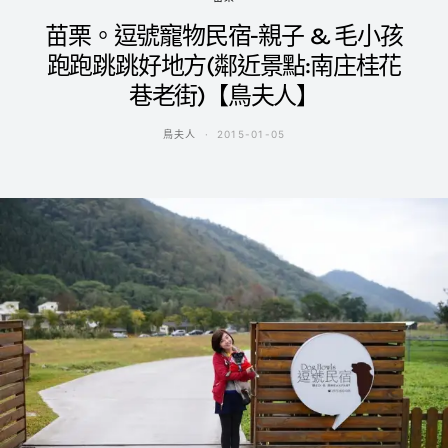
苗栗。逗號寵物民宿-親子 & 毛小孩
跑跑跳跳好地方(鄰近景點:南庄桂花
巷老街)【鳥夫人】
鳥夫人
2015-01-05