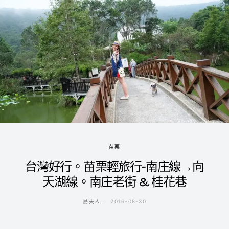
苗栗
台灣好行。苗栗輕旅行-南庄線→向
天湖線。南庄老街 & 桂花巷
鳥夫人
2016-08-30