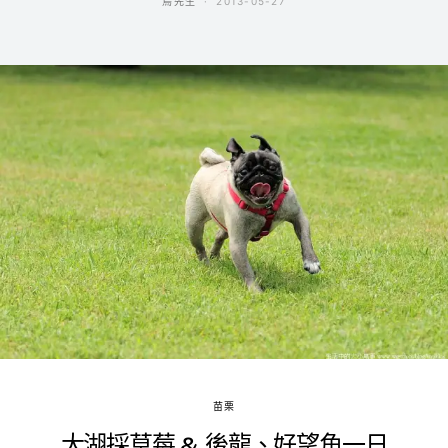
鳥先生
2013-05-27
苗栗
大湖採草莓 & 後龍、好望角一日