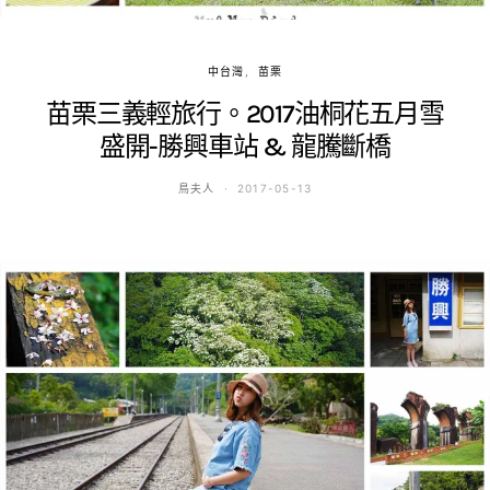
中台灣
苗栗
苗栗三義輕旅行。2017油桐花五月雪
盛開-勝興車站 & 龍騰斷橋
鳥夫人
2017-05-13