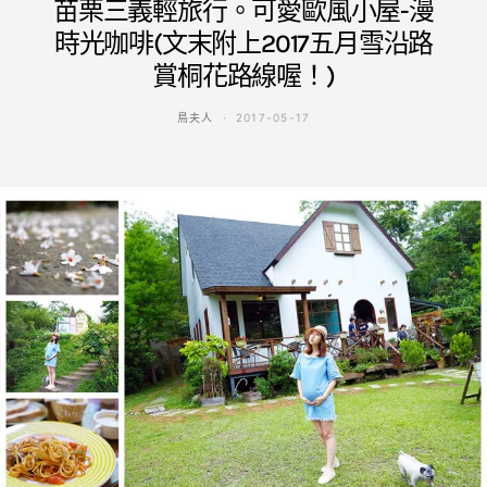
苗栗三義輕旅行。可愛歐風小屋-漫
時光咖啡(文末附上2017五月雪沿路
賞桐花路線喔！)
鳥夫人
2017-05-17