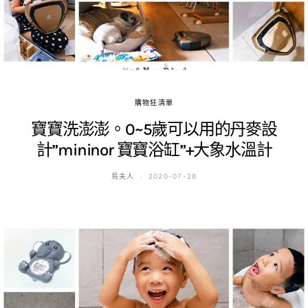
購物狂清單
寶寶洗澎澎。0~5歲可以用的丹麥設
計”mininor 寶寶浴缸”+大象水溫計
鳥夫人
2020-07-28