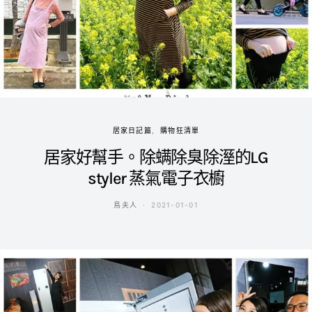
居家日記篇
購物狂清單
居家好幫手。除螨除臭除溼的LG
styler 蒸氣電子衣櫥
鳥夫人
2021-01-01