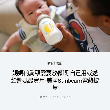
購物狂清單
媽媽的肩頸需要放鬆啊!自己用或送
給媽媽最實用-美國Sunbeam電熱披
肩
鳥夫人
2021-05-02