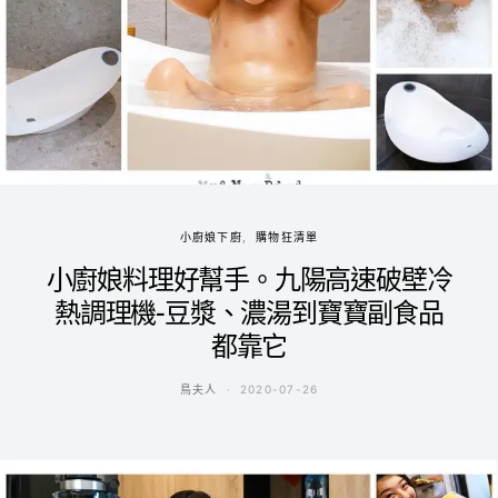
小廚娘下廚
購物狂清單
小廚娘料理好幫手。九陽高速破壁冷
熱調理機-豆漿、濃湯到寶寶副食品
都靠它
鳥夫人
2020-07-26