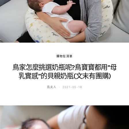
購物狂清單
鳥家怎麼挑選奶瓶呢?鳥寶寶都用”母
乳實感”的貝親奶瓶(文末有團購)
鳥夫人
2021-05-18