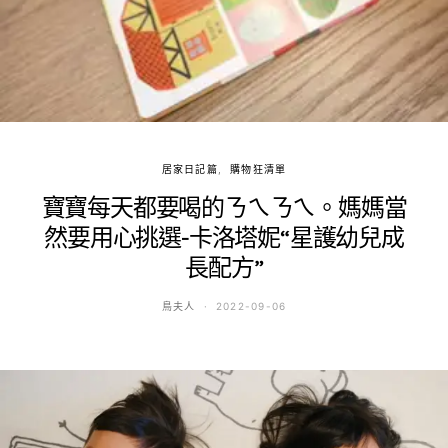
居家日記篇
購物狂清單
寶寶每天都要喝的ㄋㄟㄋㄟ。媽媽當
然要用心挑選-卡洛塔妮“星護幼兒成
長配方”
鳥夫人
2022-09-06