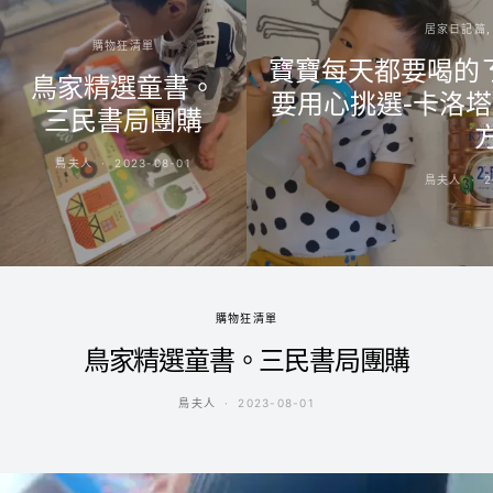
居家日記篇
購物狂清單
寶寶每天都要喝的
鳥家精選童書。
要用心挑選-卡洛塔
三民書局團購
方
鳥夫人
2023-08-01
鳥夫人
2
購物狂清單
鳥家精選童書。三民書局團購
鳥夫人
2023-08-01