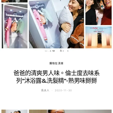
購物狂清單
爸爸的清爽男人味。倫士度去味系
列”沐浴露&洗髮精”-熟男味掰掰
鳥夫人
2020-11-30