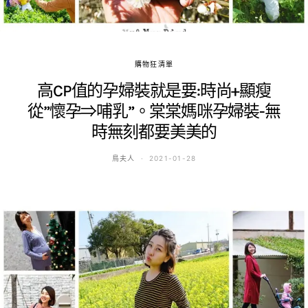
購物狂清單
高CP值的孕婦裝就是要:時尚+顯瘦
從”懷孕⇒哺乳”。棠棠媽咪孕婦裝-無
時無刻都要美美的
鳥夫人
2021-01-28