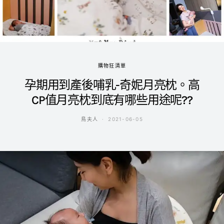
購物狂清單
孕期用到產後哺乳-奇妮月亮枕。高
CP值月亮枕到底有哪些用途呢??
鳥夫人
2021-06-05