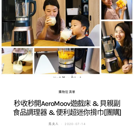
購物狂清單
秒收秒開AeroMoov遊戲床 & 貝親副
食品調理器 & 便利超迷你揹巾[團購]
鳥夫人
2020-07-14