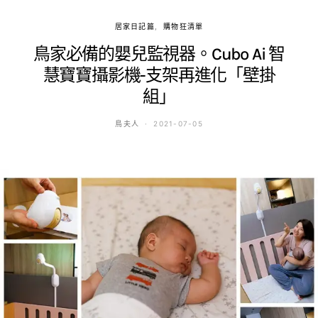
居家日記篇
購物狂清單
鳥家必備的嬰兒監視器。Cubo Ai 智
慧寶寶攝影機-支架再進化「壁掛
組」
鳥夫人
2021-07-05