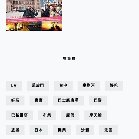
標籤雲
LV
凱旋門
台中
塞納河
好吃
好玩
寶寶
巴士底廣場
巴黎
巴黎鐵塔
市集
度假
摩天輪
旅遊
日本
機票
沙灘
法國