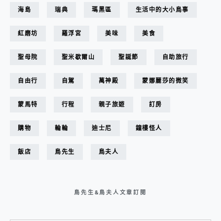
海島
瑞典
瑪黑區
生活中的大小鳥事
紅磨坊
羅浮宮
美味
美食
聖母院
聖米歇爾山
聖誕節
自助旅行
自由行
自駕
萬神殿
蒙娜麗莎的微笑
蒙馬特
行程
親子旅遊
訂房
購物
輪輪
迪士尼
鐘樓怪人
飯店
鳥先生
鳥夫人
鳥先生&鳥夫人文章訂閱