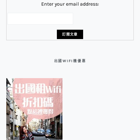
Enter your email address:
出國WIFI機優惠