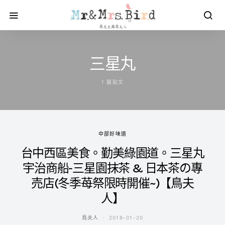
三星丸
1 篇貼文
中部好味道
台中西區美食。勤美綠園道。三星丸
宇治商船-三星園抹茶 & 日本茶の專
売店(冬季苺祭限時開催~)【鳥夫
人】
鳥夫人
2016-01-20