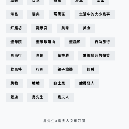
旅遊
日本
機票
沙灘
法國
海島
瑞典
瑪黑區
生活中的大小鳥事
紅磨坊
羅浮宮
美味
美食
聖母院
聖米歇爾山
聖誕節
自助旅行
自由行
自駕
萬神殿
蒙娜麗莎的微笑
蒙馬特
行程
親子旅遊
訂房
購物
輪輪
迪士尼
鐘樓怪人
飯店
鳥先生
鳥夫人
鳥先生&鳥夫人文章訂閱