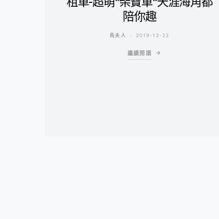
租車-超萌”柴寶車”天涯海角都
陪你趣
鳥夫人
2019-12-22
繼續閱讀