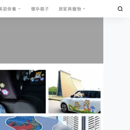
美妝保養
懷孕親子
居家與寵物