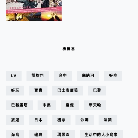
標籤雲
LV
凱旋門
台中
塞納河
好吃
好玩
寶寶
巴士底廣場
巴黎
巴黎鐵塔
市集
度假
摩天輪
旅遊
日本
機票
沙灘
法國
海島
瑞典
瑪黑區
生活中的大小鳥事