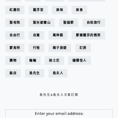
紅磨坊
羅浮宮
美味
美食
聖母院
聖米歇爾山
聖誕節
自助旅行
自由行
自駕
萬神殿
蒙娜麗莎的微笑
蒙馬特
行程
親子旅遊
訂房
購物
輪輪
迪士尼
鐘樓怪人
飯店
鳥先生
鳥夫人
鳥先生&鳥夫人文章訂閱
Enter your email address: