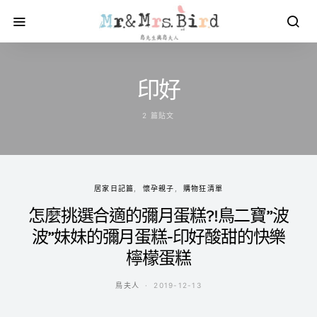
印好
2 篇貼文
居家日記篇
懷孕親子
購物狂清單
怎麼挑選合適的彌月蛋糕?!鳥二寶”波
波”妹妹的彌月蛋糕-印好酸甜的快樂
檸檬蛋糕
鳥夫人
2019-12-13