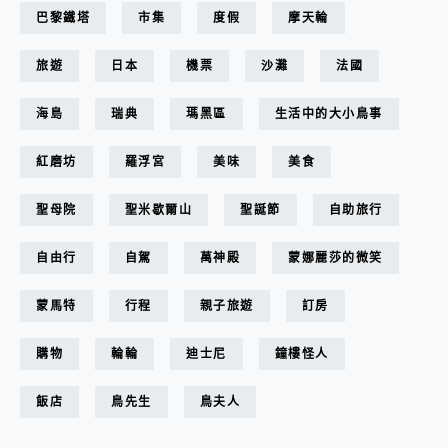
巴黎鐵塔
市集
度假
摩天輪
旅遊
日本
機票
沙灘
法國
海島
瑞典
瑪黑區
生活中的大小鳥事
紅磨坊
羅浮宮
美味
美食
聖母院
聖米歇爾山
聖誕節
自助旅行
自由行
自駕
萬神殿
蒙娜麗莎的微笑
蒙馬特
行程
親子旅遊
訂房
購物
輪輪
迪士尼
鐘樓怪人
飯店
鳥先生
鳥夫人