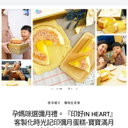
懷孕親子
購物狂清單
孕媽咪選彌月禮。『印好IN HEART』
客製化時光記印彌月蛋糕-寶寶滿月