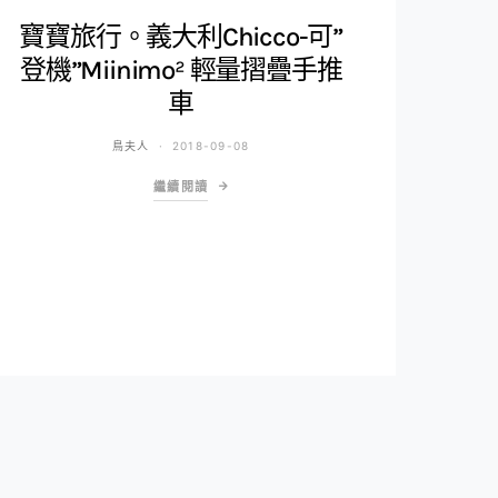
寶寶旅行。義大利Chicco-可”
登機”Miinimo² 輕量摺疊手推
車
鳥夫人
2018-09-08
繼續閱讀