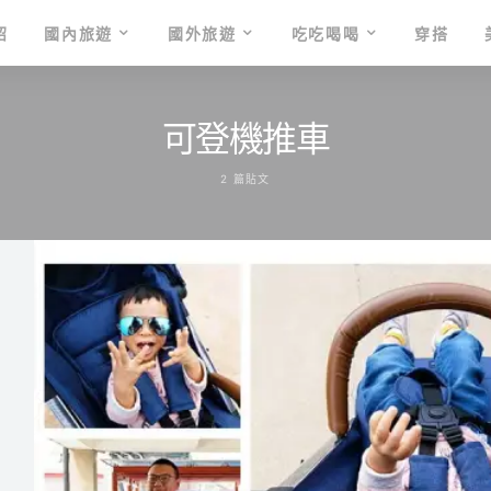
紹
國內旅遊
國外旅遊
吃吃喝喝
穿搭
可登機推車
2 篇貼文