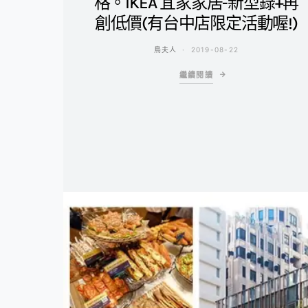
格。IKEA 宜家家居-新型錄+再
創低價(有台中店限定活動喔!)
鳥夫人
2019-08-22
繼續閱讀