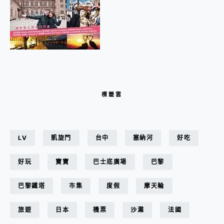
標籤雲
LV
凱旋門
台中
塞納河
好吃
好玩
寶寶
巴士底廣場
巴黎
巴黎鐵塔
市集
度假
摩天輪
旅遊
日本
機票
沙灘
法國