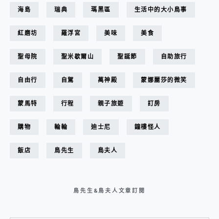
海島
瑞典
瑪黑區
生活中的大小鳥事
紅磨坊
羅浮宮
美味
美食
聖母院
聖米歇爾山
聖誕節
自助旅行
自由行
自駕
萬神殿
蒙娜麗莎的微笑
蒙馬特
行程
親子旅遊
訂房
購物
輪輪
迪士尼
鐘樓怪人
飯店
鳥先生
鳥夫人
鳥先生&鳥夫人文章訂閱