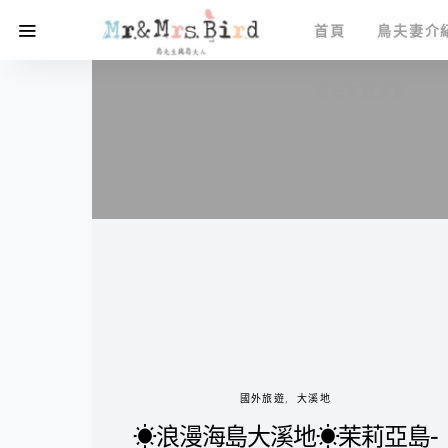
首頁
鳥夫妻介
鳥先生愛攝影
國外旅遊
大溪地
☀浪漫海島大溪地☀茉莉亞島-