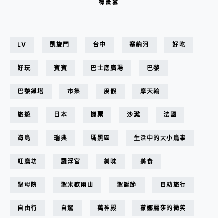
標籤雲
LV
凱旋門
台中
塞納河
好吃
好玩
寶寶
巴士底廣場
巴黎
巴黎鐵塔
市集
度假
摩天輪
旅遊
日本
機票
沙灘
法國
海島
瑞典
瑪黑區
生活中的大小鳥事
紅磨坊
羅浮宮
美味
美食
聖母院
聖米歇爾山
聖誕節
自助旅行
自由行
自駕
萬神殿
蒙娜麗莎的微笑