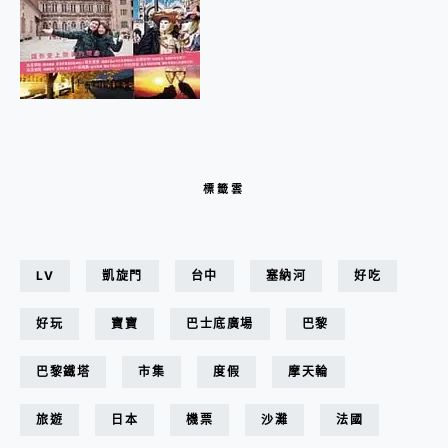
標籤雲
LV
凱旋門
台中
塞納河
好吃
好玩
寶寶
巴士底廣場
巴黎
巴黎鐵塔
市集
度假
摩天輪
旅遊
日本
機票
沙灘
法國