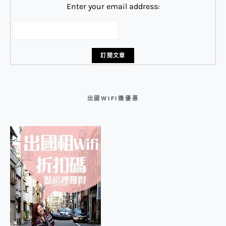
Enter your email address:
出國WIFI機優惠