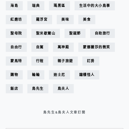
海島
瑞典
瑪黑區
生活中的大小鳥事
紅磨坊
羅浮宮
美味
美食
聖母院
聖米歇爾山
聖誕節
自助旅行
自由行
自駕
萬神殿
蒙娜麗莎的微笑
蒙馬特
行程
親子旅遊
訂房
購物
輪輪
迪士尼
鐘樓怪人
飯店
鳥先生
鳥夫人
鳥先生&鳥夫人文章訂閱