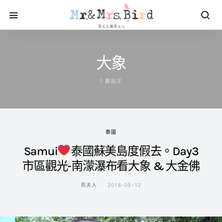
大象
1 篇貼文
泰國
Samui
泰國蘇美島度假去。Day3
市區觀光-南濛瀑布看大象 & 大金佛
鳥夫人
2016-05-12