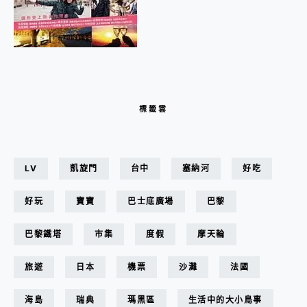
標籤雲
LV
凱旋門
台中
塞納河
好吃
好玩
寶寶
巴士底廣場
巴黎
巴黎鐵塔
市集
度假
摩天輪
旅遊
日本
機票
沙灘
法國
海島
瑞典
瑪黑區
生活中的大小鳥事