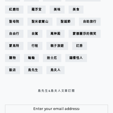
紅磨坊
羅浮宮
美味
美食
聖母院
聖米歇爾山
聖誕節
自助旅行
自由行
自駕
萬神殿
蒙娜麗莎的微笑
蒙馬特
行程
親子旅遊
訂房
購物
輪輪
迪士尼
鐘樓怪人
飯店
鳥先生
鳥夫人
鳥先生&鳥夫人文章訂閱
Enter your email address: