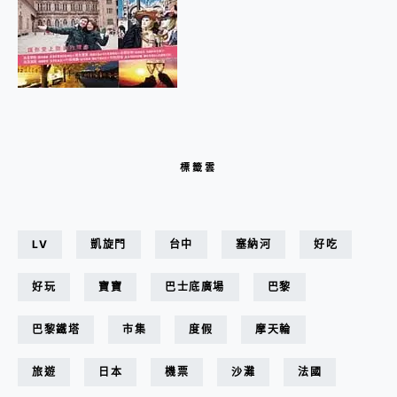
標籤雲
LV
凱旋門
台中
塞納河
好吃
好玩
寶寶
巴士底廣場
巴黎
巴黎鐵塔
市集
度假
摩天輪
旅遊
日本
機票
沙灘
法國