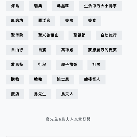
海島
瑞典
瑪黑區
生活中的大小鳥事
紅磨坊
羅浮宮
美味
美食
聖母院
聖米歇爾山
聖誕節
自助旅行
自由行
自駕
萬神殿
蒙娜麗莎的微笑
蒙馬特
行程
親子旅遊
訂房
購物
輪輪
迪士尼
鐘樓怪人
飯店
鳥先生
鳥夫人
鳥先生&鳥夫人文章訂閱