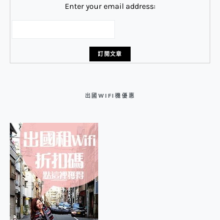
Enter your email address:
出國WIFI機優惠