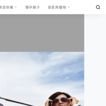
美妝保養
懷孕親子
居家與寵物