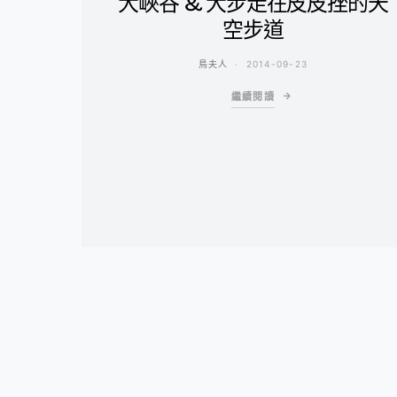
大峽谷 & 大步走在皮皮挫的天
空步道
鳥夫人
2014-09-23
繼續閱讀