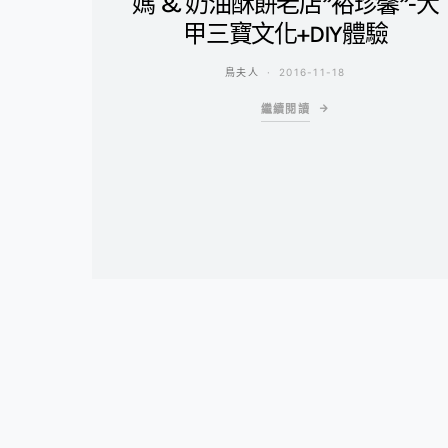
媽 & 奶油酥餅老店”裕珍馨”-大
甲三寶文化+DIY體驗
鳥夫人
2016-11-18
繼續閱讀