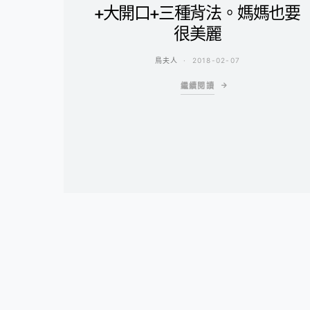
+大開口+三種背法。媽媽也要
很美麗
鳥夫人
2018-02-07
繼續閱讀