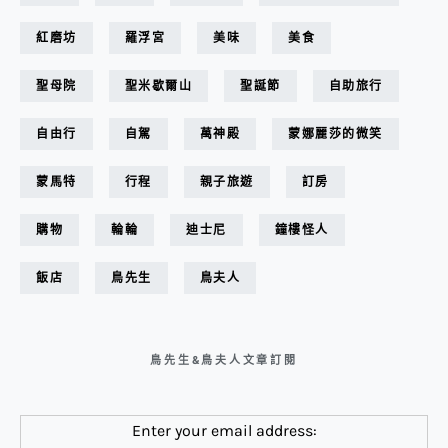
紅磨坊
羅浮宮
美味
美食
聖母院
聖米歇爾山
聖誕節
自助旅行
自由行
自駕
萬神殿
蒙娜麗莎的微笑
蒙馬特
行程
親子旅遊
訂房
購物
輪輪
迪士尼
鐘樓怪人
飯店
鳥先生
鳥夫人
鳥先生&鳥夫人文章訂閱
Enter your email address: