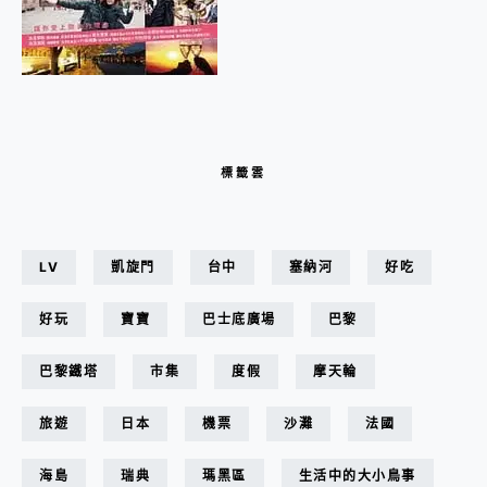
標籤雲
LV
凱旋門
台中
塞納河
好吃
好玩
寶寶
巴士底廣場
巴黎
巴黎鐵塔
市集
度假
摩天輪
旅遊
日本
機票
沙灘
法國
海島
瑞典
瑪黑區
生活中的大小鳥事