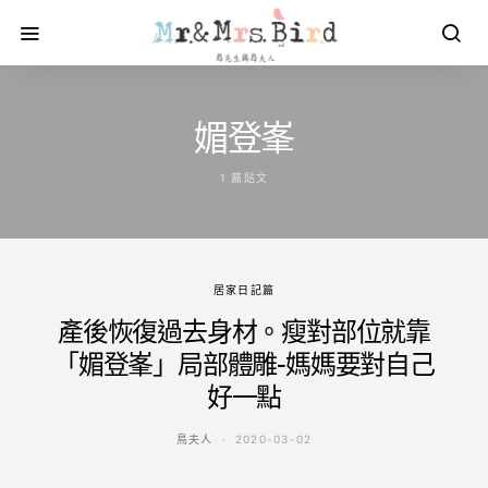
媚登峯
1 篇貼文
居家日記篇
產後恢復過去身材。瘦對部位就靠
「媚登峯」局部體雕-媽媽要對自己
好一點
鳥夫人
2020-03-02