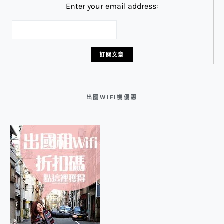
Enter your email address:
出國WIFI機優惠