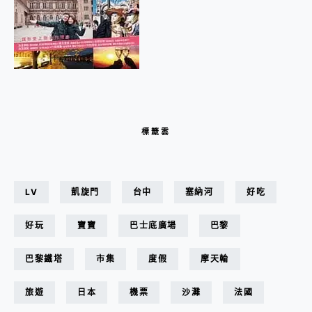
標籤雲
LV
凱旋門
台中
塞納河
好吃
好玩
寶寶
巴士底廣場
巴黎
巴黎鐵塔
市集
度假
摩天輪
旅遊
日本
機票
沙灘
法國