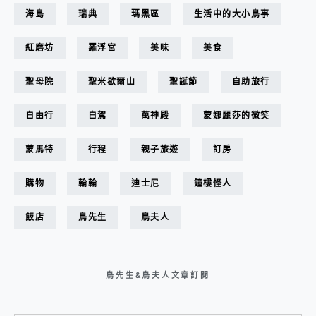
海島
瑞典
瑪黑區
生活中的大小鳥事
紅磨坊
羅浮宮
美味
美食
聖母院
聖米歇爾山
聖誕節
自助旅行
自由行
自駕
萬神殿
蒙娜麗莎的微笑
蒙馬特
行程
親子旅遊
訂房
購物
輪輪
迪士尼
鐘樓怪人
飯店
鳥先生
鳥夫人
鳥先生&鳥夫人文章訂閱