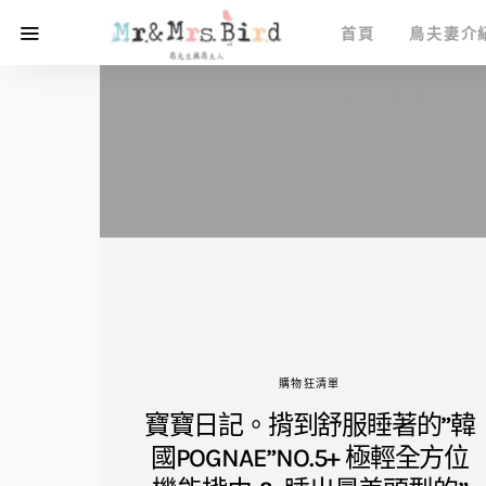
首頁
鳥夫妻介
鳥先生愛攝影
購物狂清單
寶寶日記。揹到舒服睡著的”韓
國POGNAE”NO.5+ 極輕全方位