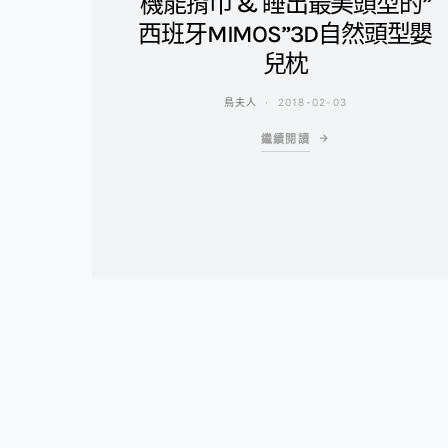
機能揹巾 & 睡出最美頭型的”
西班牙MIMOS”3D自然頭型嬰
兒枕
鳥夫人
2018-02-03
繼續閱讀