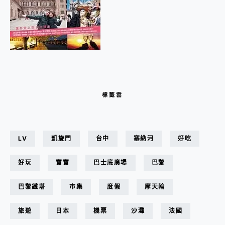
標籤雲
LV
凱旋門
台中
塞納河
好吃
好玩
寶寶
巴士底廣場
巴黎
巴黎鐵塔
市集
度假
摩天輪
旅遊
日本
機票
沙灘
法國