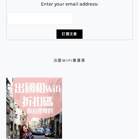
Enter your email address:
出國WIFI機優惠