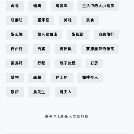
海島
瑞典
瑪黑區
生活中的大小鳥事
紅磨坊
羅浮宮
美味
美食
聖母院
聖米歇爾山
聖誕節
自助旅行
自由行
自駕
萬神殿
蒙娜麗莎的微笑
蒙馬特
行程
親子旅遊
訂房
購物
輪輪
迪士尼
鐘樓怪人
飯店
鳥先生
鳥夫人
鳥先生&鳥夫人文章訂閱