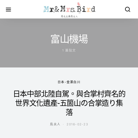
富山機場
1 篇貼文
日本-金澤白川
日本中部北陸自駕。與合掌村齊名的
世界文化遺產-五箇山の合掌造り集
落
鳥夫人
2016-02-23