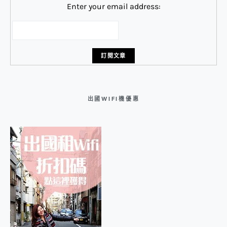
Enter your email address:
出國WIFI機優惠