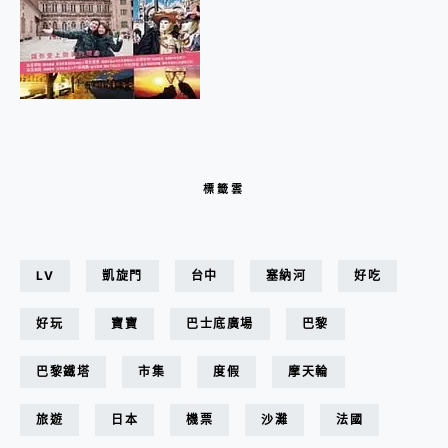
標籤雲
LV
凱旋門
台中
塞納河
好吃
好玩
寶寶
巴士底廣場
巴黎
巴黎鐵塔
市集
度假
摩天輪
旅遊
日本
機票
沙灘
法國