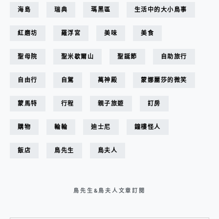
海島
瑞典
瑪黑區
生活中的大小鳥事
紅磨坊
羅浮宮
美味
美食
聖母院
聖米歇爾山
聖誕節
自助旅行
自由行
自駕
萬神殿
蒙娜麗莎的微笑
蒙馬特
行程
親子旅遊
訂房
購物
輪輪
迪士尼
鐘樓怪人
飯店
鳥先生
鳥夫人
鳥先生&鳥夫人文章訂閱