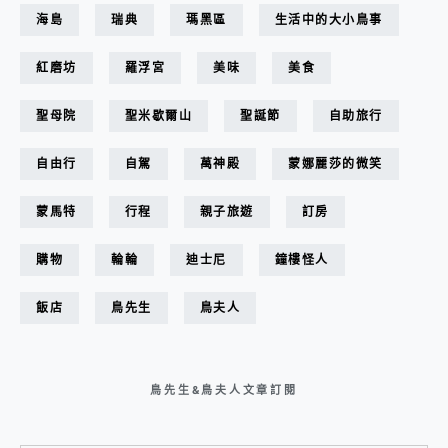
海島
瑞典
瑪黑區
生活中的大小鳥事
紅磨坊
羅浮宮
美味
美食
聖母院
聖米歇爾山
聖誕節
自助旅行
自由行
自駕
萬神殿
蒙娜麗莎的微笑
蒙馬特
行程
親子旅遊
訂房
購物
輪輪
迪士尼
鐘樓怪人
飯店
鳥先生
鳥夫人
鳥先生&鳥夫人文章訂閱