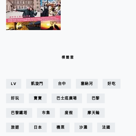
標籤雲
LV
凱旋門
台中
塞納河
好吃
好玩
寶寶
巴士底廣場
巴黎
巴黎鐵塔
市集
度假
摩天輪
旅遊
日本
機票
沙灘
法國