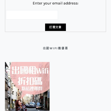
Enter your email address:
出國WIFI機優惠