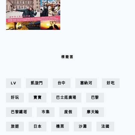
標籤雲
LV
凱旋門
台中
塞納河
好吃
好玩
寶寶
巴士底廣場
巴黎
巴黎鐵塔
市集
度假
摩天輪
旅遊
日本
機票
沙灘
法國