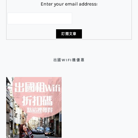
Enter your email address:
出國WIFI機優惠