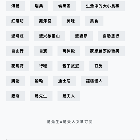
海島
瑞典
瑪黑區
生活中的大小鳥事
紅磨坊
羅浮宮
美味
美食
聖母院
聖米歇爾山
聖誕節
自助旅行
自由行
自駕
萬神殿
蒙娜麗莎的微笑
蒙馬特
行程
親子旅遊
訂房
購物
輪輪
迪士尼
鐘樓怪人
飯店
鳥先生
鳥夫人
鳥先生&鳥夫人文章訂閱