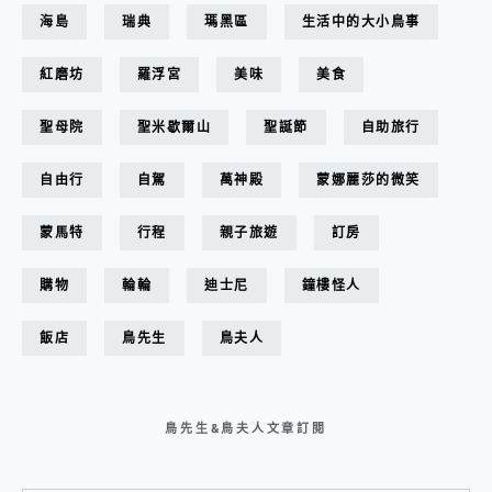
海島
瑞典
瑪黑區
生活中的大小鳥事
紅磨坊
羅浮宮
美味
美食
聖母院
聖米歇爾山
聖誕節
自助旅行
自由行
自駕
萬神殿
蒙娜麗莎的微笑
蒙馬特
行程
親子旅遊
訂房
購物
輪輪
迪士尼
鐘樓怪人
飯店
鳥先生
鳥夫人
鳥先生&鳥夫人文章訂閱