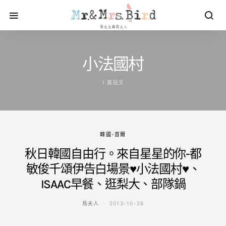
小法國村
1 篇貼文
韓國-首爾
秋日韓國自由行。來自星星的你-都
敏俊千頌伊告白場景♥小法國村♥、
ISAAC早餐、逛梨大、部隊鍋
鳥夫人
2013-10-28