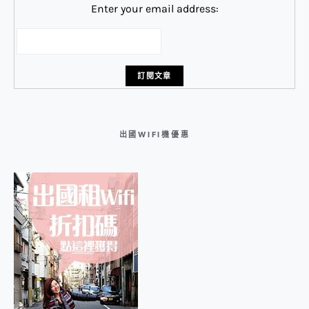
Enter your email address:
出國WIFI機優惠