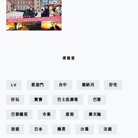
標籤雲
LV
凱旋門
台中
塞納河
好吃
好玩
寶寶
巴士底廣場
巴黎
巴黎鐵塔
市集
度假
摩天輪
旅遊
日本
機票
沙灘
法國