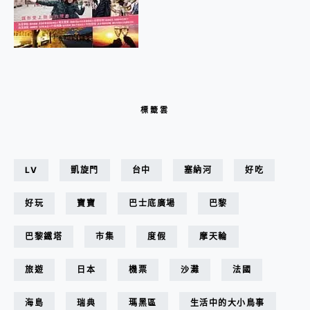
標籤雲
LV
凱旋門
台中
塞納河
好吃
好玩
寶寶
巴士底廣場
巴黎
巴黎鐵塔
市集
度假
摩天輪
旅遊
日本
機票
沙灘
法國
海島
瑞典
瑪黑區
生活中的大小鳥事