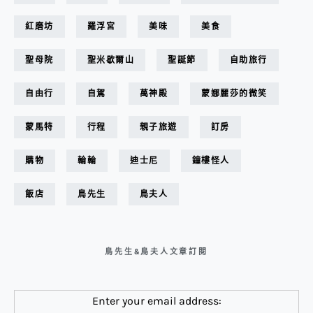
紅磨坊
羅浮宮
美味
美食
聖母院
聖米歇爾山
聖誕節
自助旅行
自由行
自駕
萬神殿
蒙娜麗莎的微笑
蒙馬特
行程
親子旅遊
訂房
購物
輪輪
迪士尼
鐘樓怪人
飯店
鳥先生
鳥夫人
鳥先生&鳥夫人文章訂閱
Enter your email address: