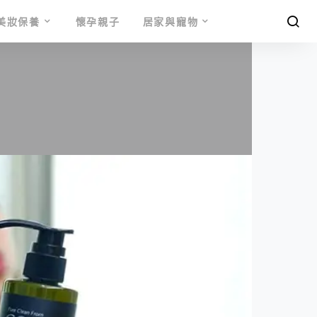
美妝保養
懷孕親子
居家與寵物