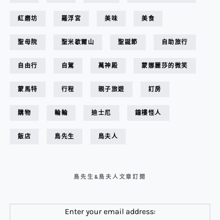
紅磨坊
羅浮宮
美味
美食
聖母院
聖米歇爾山
聖誕節
自助旅行
自由行
自駕
萬神殿
蒙娜麗莎的微笑
蒙馬特
行程
親子旅遊
訂房
購物
輪輪
迪士尼
鐘樓怪人
飯店
鳥先生
鳥夫人
鳥先生&鳥夫人文章訂閱
Enter your email address: