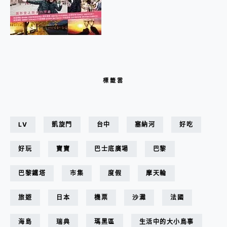
標籤雲
LV
凱旋門
台中
塞納河
好吃
好玩
寶寶
巴士底廣場
巴黎
巴黎鐵塔
市集
度假
摩天輪
旅遊
日本
機票
沙灘
法國
海島
瑞典
瑪黑區
生活中的大小鳥事