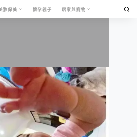
美妝保養
懷孕親子
居家與寵物