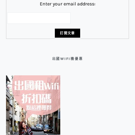
Enter your email address:
出國WIFI機優惠