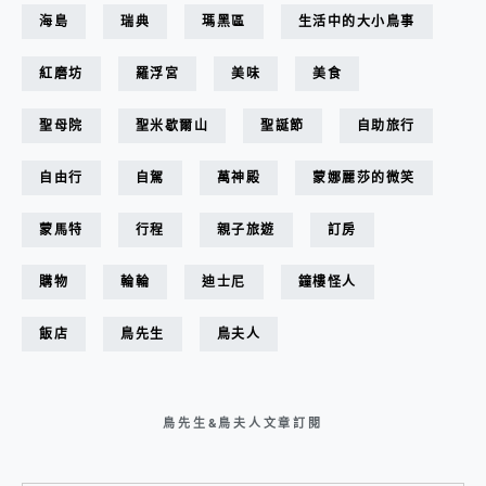
海島
瑞典
瑪黑區
生活中的大小鳥事
紅磨坊
羅浮宮
美味
美食
聖母院
聖米歇爾山
聖誕節
自助旅行
自由行
自駕
萬神殿
蒙娜麗莎的微笑
蒙馬特
行程
親子旅遊
訂房
購物
輪輪
迪士尼
鐘樓怪人
飯店
鳥先生
鳥夫人
鳥先生&鳥夫人文章訂閱