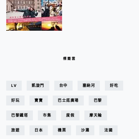
標籤雲
LV
凱旋門
台中
塞納河
好吃
好玩
寶寶
巴士底廣場
巴黎
巴黎鐵塔
市集
度假
摩天輪
旅遊
日本
機票
沙灘
法國