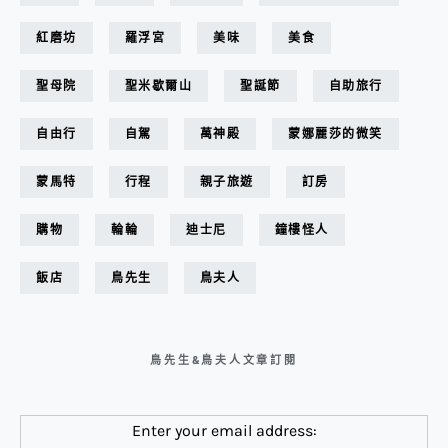
紅磨坊
羅浮宮
美味
美食
聖母院
聖米歇爾山
聖誕節
自助旅行
自由行
自駕
萬神殿
蒙娜麗莎的微笑
蒙馬特
行程
親子旅遊
訂房
購物
輪輪
迪士尼
鐘樓怪人
飯店
鳥先生
鳥夫人
鳥先生&鳥夫人文章訂閱
Enter your email address: