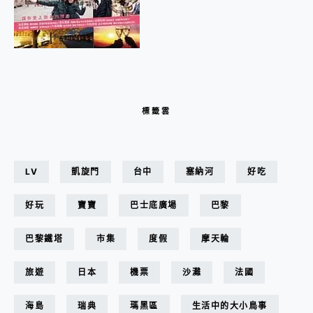
標籤雲
LV
凱旋門
台中
塞納河
好吃
好玩
寶寶
巴士底廣場
巴黎
巴黎鐵塔
市集
度假
摩天輪
旅遊
日本
機票
沙灘
法國
海島
瑞典
瑪黑區
生活中的大小鳥事