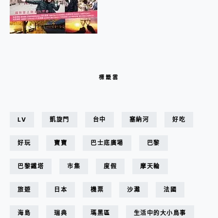
標籤雲
LV
凱旋門
台中
塞納河
好吃
好玩
寶寶
巴士底廣場
巴黎
巴黎鐵塔
市集
度假
摩天輪
旅遊
日本
機票
沙灘
法國
海島
瑞典
瑪黑區
生活中的大小鳥事