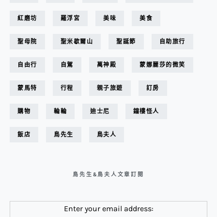
紅磨坊
羅浮宮
美味
美食
聖母院
聖米歇爾山
聖誕節
自助旅行
自由行
自駕
萬神殿
蒙娜麗莎的微笑
蒙馬特
行程
親子旅遊
訂房
購物
輪輪
迪士尼
鐘樓怪人
飯店
鳥先生
鳥夫人
鳥先生&鳥夫人文章訂閱
Enter your email address: