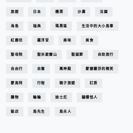
旅遊
日本
機票
沙灘
法國
海島
瑞典
瑪黑區
生活中的大小鳥事
紅磨坊
羅浮宮
美味
美食
聖母院
聖米歇爾山
聖誕節
自助旅行
自由行
自駕
萬神殿
蒙娜麗莎的微笑
蒙馬特
行程
親子旅遊
訂房
購物
輪輪
迪士尼
鐘樓怪人
飯店
鳥先生
鳥夫人