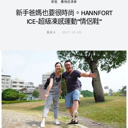
穿搭
購物狂清單
新手爸媽也要很時尚。HANNFORT
ICE-超級凍感運動”情侶鞋”
鳥夫人
2017-10-20