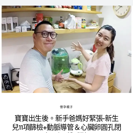
懷孕親子
寶寶出生後。新手爸媽好緊張-新生
兒11項篩檢+動脈導管＆心臟卵圓孔閉