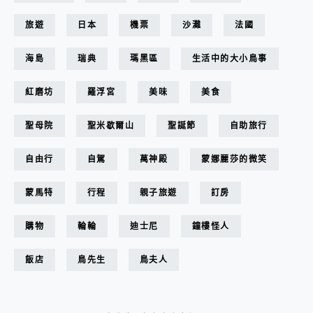
旅遊
日本
機票
沙灘
法國
海島
瑞典
瑪黑區
生活中的大小鳥事
紅磨坊
羅浮宮
美味
美食
聖母院
聖米歇爾山
聖誕節
自助旅行
自由行
自駕
萬神殿
蒙娜麗莎的微笑
蒙馬特
行程
親子旅遊
訂房
購物
輪輪
迪士尼
鐘樓怪人
飯店
鳥先生
鳥夫人