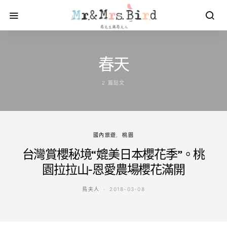
春天
2 篇貼文
國內旅遊
桃園
台灣賞櫻秘境“媲美日本櫻花季”。桃
園拉拉山-恩愛農場櫻花滿開
鳥夫人
2018-03-08