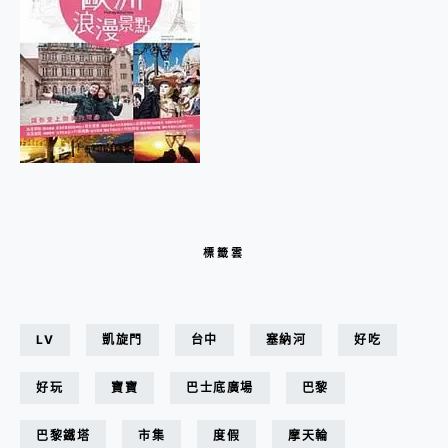
標籤雲
LV
凱旋門
台中
塞納河
好吃
好玩
寶寶
巴士底廣場
巴黎
巴黎鐵塔
市集
度假
摩天輪