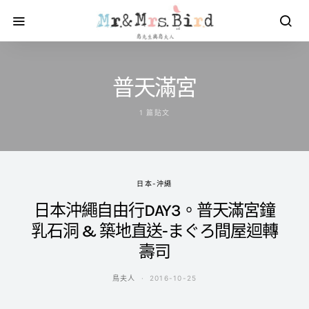
普天滿宮
1 篇貼文
日本-沖繩
日本沖繩自由行DAY3。普天滿宮鐘
乳石洞 & 築地直送-まぐろ間屋迴轉
壽司
鳥夫人
2016-10-25