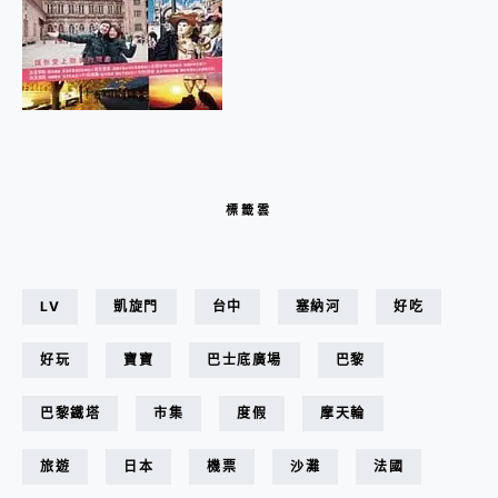
標籤雲
LV
凱旋門
台中
塞納河
好吃
好玩
寶寶
巴士底廣場
巴黎
巴黎鐵塔
市集
度假
摩天輪
旅遊
日本
機票
沙灘
法國