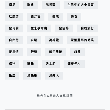
海島
瑞典
瑪黑區
生活中的大小鳥事
紅磨坊
羅浮宮
美味
美食
聖母院
聖米歇爾山
聖誕節
自助旅行
自由行
自駕
萬神殿
蒙娜麗莎的微笑
蒙馬特
行程
親子旅遊
訂房
購物
輪輪
迪士尼
鐘樓怪人
飯店
鳥先生
鳥夫人
鳥先生&鳥夫人文章訂閱