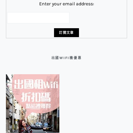
Enter your email address:
出國WIFI機優惠