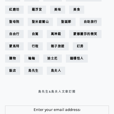
紅磨坊
羅浮宮
美味
美食
聖母院
聖米歇爾山
聖誕節
自助旅行
自由行
自駕
萬神殿
蒙娜麗莎的微笑
蒙馬特
行程
親子旅遊
訂房
購物
輪輪
迪士尼
鐘樓怪人
飯店
鳥先生
鳥夫人
鳥先生&鳥夫人文章訂閱
Enter your email address: