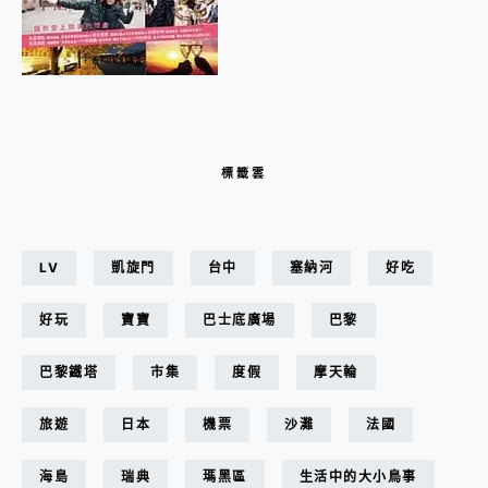
標籤雲
LV
凱旋門
台中
塞納河
好吃
好玩
寶寶
巴士底廣場
巴黎
巴黎鐵塔
市集
度假
摩天輪
旅遊
日本
機票
沙灘
法國
海島
瑞典
瑪黑區
生活中的大小鳥事