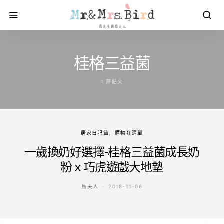
桂格三益菌
1 篇貼文
居家日記篇
購物狂清單
一歲換奶好選擇-桂格三益菌成長奶
粉ｘ巧虎遊戲大地墊
鳥夫人
2018-11-06