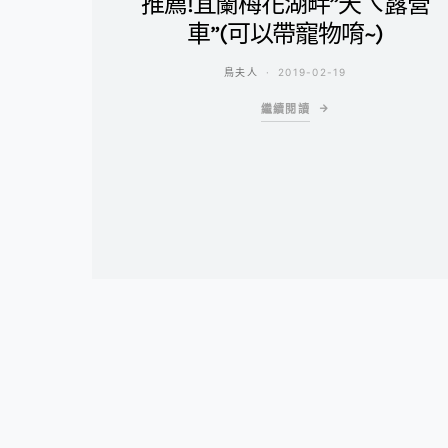
推薦!宜蘭梅花湖畔”天ㄟ露營
車”(可以帶寵物唷~)
鳥夫人
2019-02-19
繼續閱讀