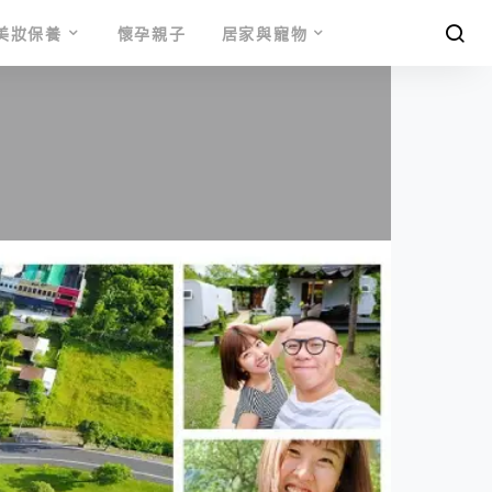
美妝保養
懷孕親子
居家與寵物