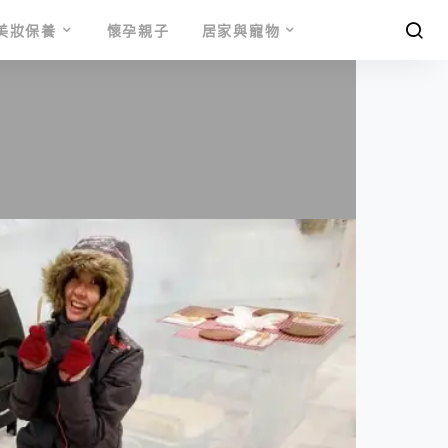
美妝保養
懷孕親子
居家與寵物