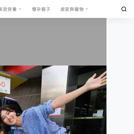
美妝保養
懷孕親子
居家與寵物