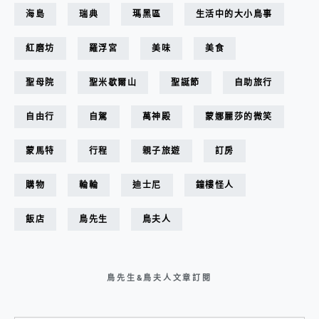
海島
瑞典
瑪黑區
生活中的大小鳥事
紅磨坊
羅浮宮
美味
美食
聖母院
聖米歇爾山
聖誕節
自助旅行
自由行
自駕
萬神殿
蒙娜麗莎的微笑
蒙馬特
行程
親子旅遊
訂房
購物
輪輪
迪士尼
鐘樓怪人
飯店
鳥先生
鳥夫人
鳥先生&鳥夫人文章訂閱