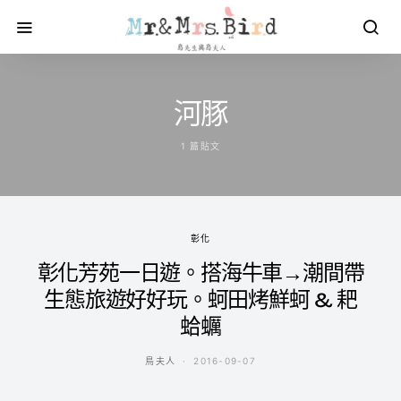
河豚
1 篇貼文
彰化
彰化芳苑一日遊。搭海牛車→潮間帶
生態旅遊好好玩。蚵田烤鮮蚵 & 耙
蛤蠣
鳥夫人
2016-09-07