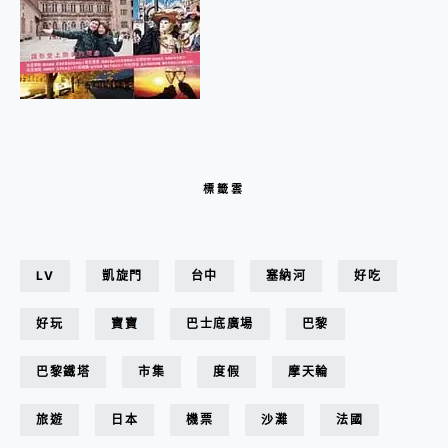
標籤雲
LV
凱旋門
台中
塞納河
好吃
好玩
寶寶
巴士底廣場
巴黎
巴黎鐵塔
市集
度假
摩天輪
旅遊
日本
機票
沙灘
法國