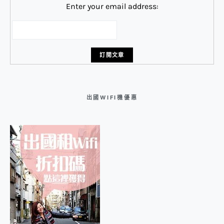
Enter your email address:
出國WIFI機優惠