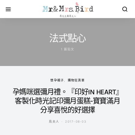
法式點心
1 篇貼文
懷孕親子
購物狂清單
孕媽咪選彌月禮。『印好IN HEART』
客製化時光記印彌月蛋糕-寶寶滿月
分享喜悅的好選擇
鳥夫人
2017-08-03