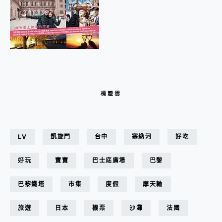
標籤雲
LV
凱旋門
台中
塞納河
好吃
好玩
寶寶
巴士底廣場
巴黎
巴黎鐵塔
市集
度假
摩天輪
旅遊
日本
機票
沙灘
法國