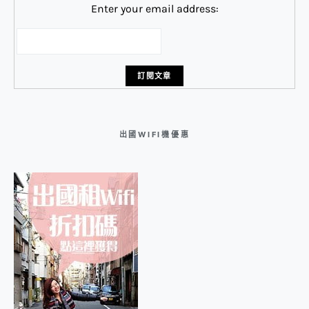
Enter your email address:
出國WIFI機優惠