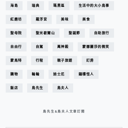
海島
瑞典
瑪黑區
生活中的大小鳥事
紅磨坊
羅浮宮
美味
美食
聖母院
聖米歇爾山
聖誕節
自助旅行
自由行
自駕
萬神殿
蒙娜麗莎的微笑
蒙馬特
行程
親子旅遊
訂房
購物
輪輪
迪士尼
鐘樓怪人
飯店
鳥先生
鳥夫人
鳥先生&鳥夫人文章訂閱