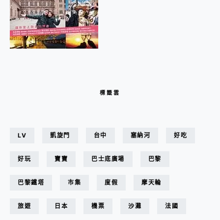
標籤雲
LV
凱旋門
台中
塞納河
好吃
好玩
寶寶
巴士底廣場
巴黎
巴黎鐵塔
市集
度假
摩天輪
旅遊
日本
機票
沙灘
法國