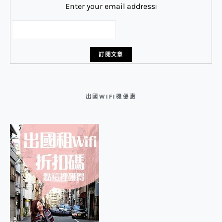
Enter your email address:
出國WIFI機優惠