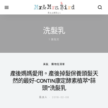
洗髮乳
1 篇貼文
美髮
購物狂清單
產後媽媽愛用。產後掉髮保養頭髮天
然的最好-CONTIN康定酵素植萃”蒜
頭”洗髮乳
鳥夫人
2018-02-08