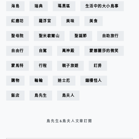
海島
瑞典
瑪黑區
生活中的大小鳥事
紅磨坊
羅浮宮
美味
美食
聖母院
聖米歇爾山
聖誕節
自助旅行
自由行
自駕
萬神殿
蒙娜麗莎的微笑
蒙馬特
行程
親子旅遊
訂房
購物
輪輪
迪士尼
鐘樓怪人
飯店
鳥先生
鳥夫人
鳥先生&鳥夫人文章訂閱