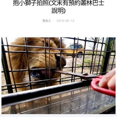
抱小獅子拍照(文末有預約叢林巴士
說明)
鳥夫人
2019-05-13