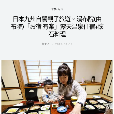
日本-九州
日本九州自駕親子旅遊。湯布院(由
布院)「お宿 有楽」露天温泉住宿+懷
石料理
鳥夫人
2019-04-19