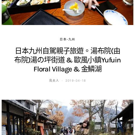
日本-九州
日本九州自駕親子旅遊。湯布院(由
布院)湯の坪街道 & 歐風小鎮Yufuin
Floral Village & 金鱗湖
鳥夫人
2019-04-18