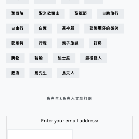
聖母院
聖米歇爾山
聖誕節
自助旅行
自由行
自駕
萬神殿
蒙娜麗莎的微笑
蒙馬特
行程
親子旅遊
訂房
購物
輪輪
迪士尼
鐘樓怪人
飯店
鳥先生
鳥夫人
鳥先生&鳥夫人文章訂閱
Enter your email address: