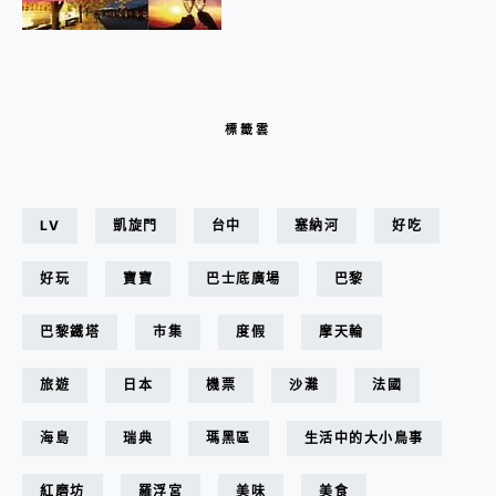
標籤雲
LV
凱旋門
台中
塞納河
好吃
好玩
寶寶
巴士底廣場
巴黎
巴黎鐵塔
市集
度假
摩天輪
旅遊
日本
機票
沙灘
法國
海島
瑞典
瑪黑區
生活中的大小鳥事
紅磨坊
羅浮宮
美味
美食