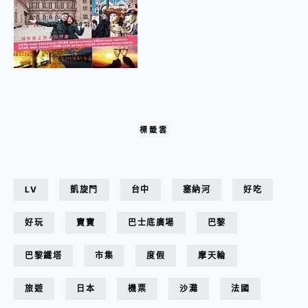
標籤雲
LV
凱旋門
台中
塞納河
好吃
好玩
寶寶
巴士底廣場
巴黎
巴黎鐵塔
市集
度假
摩天輪
旅遊
日本
機票
沙灘
法國