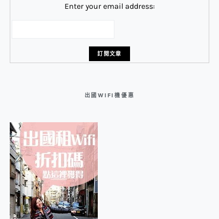
Enter your email address:
出國WIFI機優惠