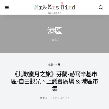
港區
1 篇貼文
北歐-芬蘭
《北歐蜜月之旅》芬蘭-赫爾辛基市
區-自由觀光。上議會廣場 & 港區市
集
鳥夫人
2014-03-19