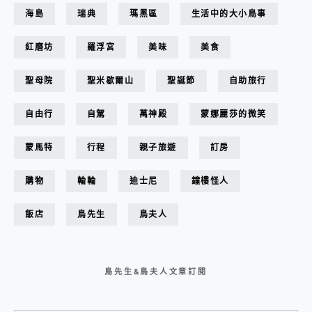
海島
瑞典
瑪黑區
生活中的大小鳥事
紅磨坊
羅浮宮
美味
美食
聖母院
聖米歇爾山
聖誕節
自助旅行
自由行
自駕
萬神殿
蒙娜麗莎的微笑
蒙馬特
行程
親子旅遊
訂房
購物
輪輪
迪士尼
鐘樓怪人
飯店
鳥先生
鳥夫人
鳥先生&鳥夫人文章訂閱