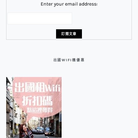
Enter your email address:
出國WIFI機優惠