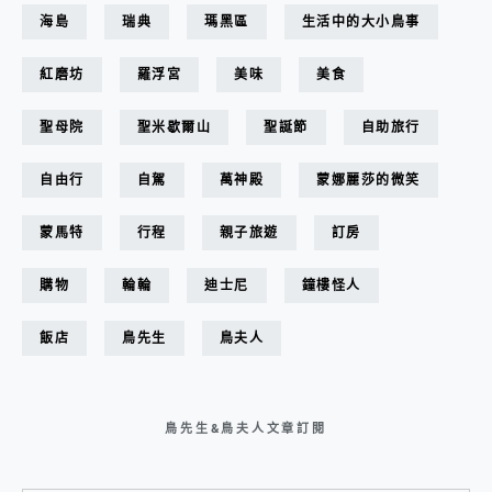
海島
瑞典
瑪黑區
生活中的大小鳥事
紅磨坊
羅浮宮
美味
美食
聖母院
聖米歇爾山
聖誕節
自助旅行
自由行
自駕
萬神殿
蒙娜麗莎的微笑
蒙馬特
行程
親子旅遊
訂房
購物
輪輪
迪士尼
鐘樓怪人
飯店
鳥先生
鳥夫人
鳥先生&鳥夫人文章訂閱