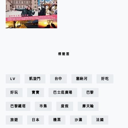
標籤雲
LV
凱旋門
台中
塞納河
好吃
好玩
寶寶
巴士底廣場
巴黎
巴黎鐵塔
市集
度假
摩天輪
旅遊
日本
機票
沙灘
法國