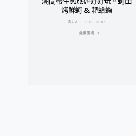
潮間帶生態旅遊好好玩。蚵田
烤鮮蚵 & 耙蛤蠣
鳥夫人
2016-09-07
繼續閱讀