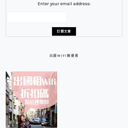
Enter your email address:
出國WIFI機優惠