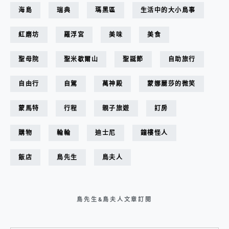
海島
瑞典
瑪黑區
生活中的大小鳥事
紅磨坊
羅浮宮
美味
美食
聖母院
聖米歇爾山
聖誕節
自助旅行
自由行
自駕
萬神殿
蒙娜麗莎的微笑
蒙馬特
行程
親子旅遊
訂房
購物
輪輪
迪士尼
鐘樓怪人
飯店
鳥先生
鳥夫人
鳥先生&鳥夫人文章訂閱