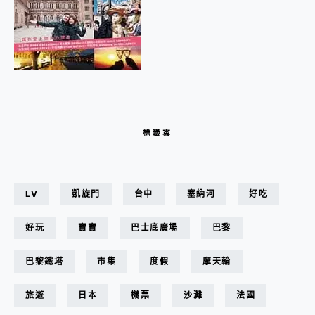
標籤雲
LV
凱旋門
台中
塞納河
好吃
好玩
寶寶
巴士底廣場
巴黎
巴黎鐵塔
市集
度假
摩天輪
旅遊
日本
機票
沙灘
法國