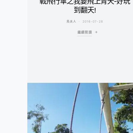
戰飛行傘之我要飛上青天-好玩
到翻天!
鳥夫人
2016-07-28
繼續閱讀