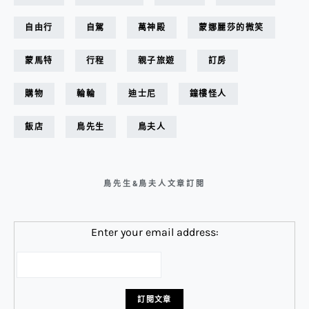
自由行
自駕
萬神殿
蒙娜麗莎的微笑
蒙馬特
行程
親子旅遊
訂房
購物
輪輪
迪士尼
鐘樓怪人
飯店
鳥先生
鳥夫人
鳥先生&鳥夫人文章訂閱
Enter your email address: